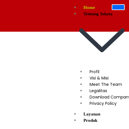
Skip
Home
to
Tentang Sekata
content
Profil
Visi & Misi
Meet The Team
Legalitas
Download Company 
Privacy Policy
Layanan
Produk